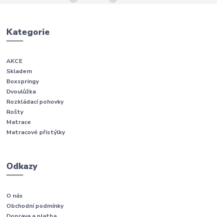
Kategorie
AKCE
Skladem
Boxspringy
Dvoulůžka
Rozkládací pohovky
Rošty
Matrace
Matracové přistýlky
Odkazy
O nás
Obchodní podmínky
Doprava a platba