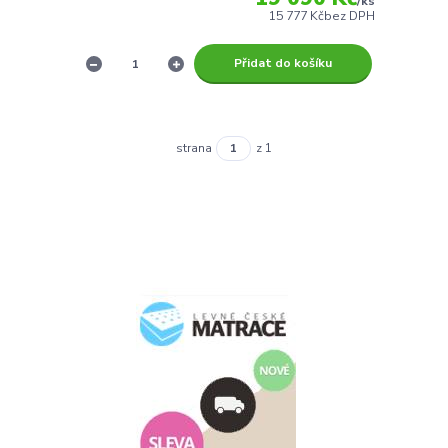
/
ks
15 777 Kč
bez DPH
Přidat do košíku
strana
z 1