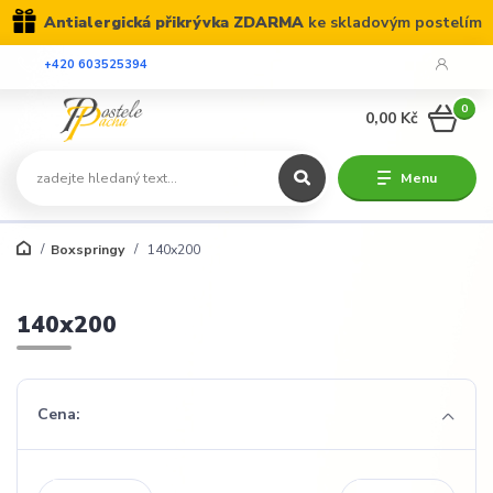
Antialergická přikrývka ZDARMA
ke skladovým postelím
+420 603525394
0
0,00 Kč
Menu
Boxspringy
140x200
140x200
Cena: