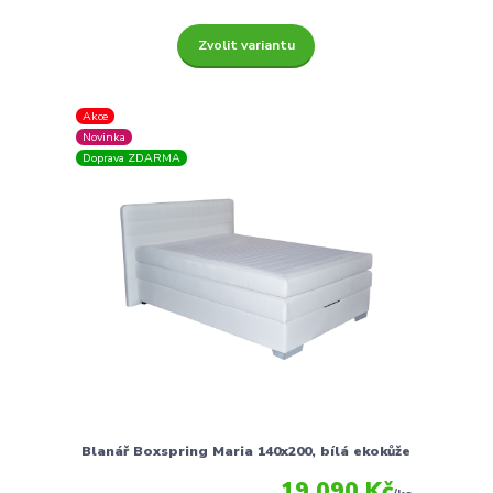
Zvolit variantu
Akce
Novinka
Doprava ZDARMA
Blanář Boxspring Maria 140x200, bílá ekokůže
19 090 Kč