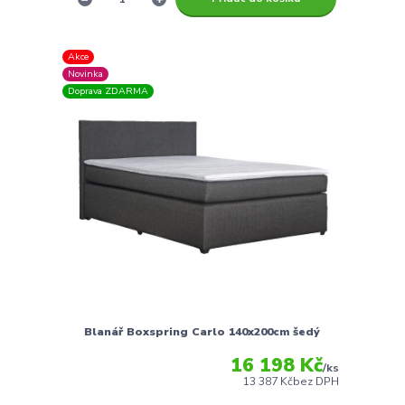
Akce
Novinka
Doprava ZDARMA
Blanář Boxspring Carlo 140x200cm šedý
16 198 Kč
/
ks
13 387 Kč
bez DPH