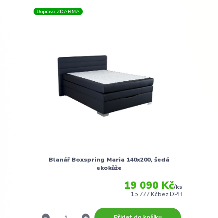
Doprava ZDARMA
Blanář Boxspring Maria 140x200, šedá
ekokůže
19 090 Kč
/
ks
15 777 Kč
bez DPH
Přidat do košíku