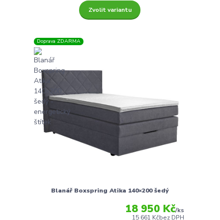
Zvolit variantu
Doprava ZDARMA
Blanář Boxspring Atika 140×200 šedý
18 950 Kč
/
ks
15 661 Kč
bez DPH