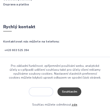
Doprava a platba
Rychlý kontakt
Kontaktovat nás můžete na telefonu:
+420 603 525 394
Po-Pá (08:00 - 21:00)
Pro základní funkčnost, zpříjemnění používání webu, analytické
So-Ne (09:00 - 21:00)
účely a v případě udělení souhlasu také pro účely cílení reklamy
využíváme soubory cookies. Nastavení vlastních preferencí
email: info@postele-blanar.cz
cookies můžete kdykoli upravit odkazem ve spodní části stránek.
Souhlasím
Nastavení
2012 Postele-Pacha.cz
Souhlas můžete odmítnout
zde
.
Vytvořeno na
Eshop-rychle.cz