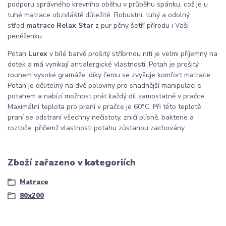
podporu správného krevního oběhu v průběhu spánku, což je u
tuhé matrace obzvláště důležité. Robustní, tuhý a odolný
střed
matrace Relax Star
z pur pěny šetří přírodu i Vaši
peněženku.
Potah
Lurex
v bílé barvě prošitý stříbrnou nití je velmi příjemný na
dotek a má vynikají antialergické vlastnosti. Potah je prošitý
rounem vysoké gramáže, díky čemu se zvyšuje komfort matrace.
Potah je dělitelný na dvě poloviny pro snadnější manipulaci s
potahem a nabízí možnost prát každý díl samostatně v pračce.
Maximální teplota pro praní v pračce je 60°C. Při této teplotě
praní se odstraní všechny nečistoty, zničí plísně, bakterie a
roztoče, přičemž vlastnosti potahu zůstanou zachovány.
Zboží zařazeno v kategoriích
Matrace
80x200