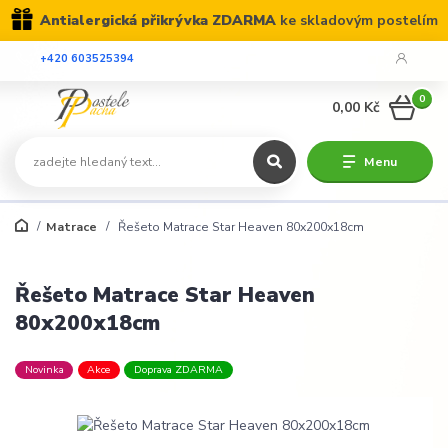
Antialergická přikrývka ZDARMA
ke skladovým postelím
+420 603525394
0
0,00 Kč
Menu
Matrace
Řešeto Matrace Star Heaven 80x200x18cm
Řešeto Matrace Star Heaven
80x200x18cm
Novinka
Akce
Doprava ZDARMA