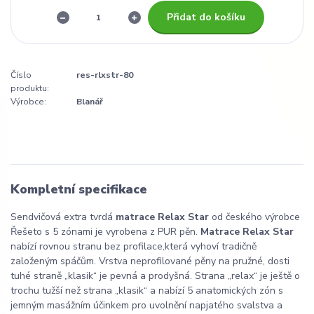
Přidat do košíku
Číslo
res-rlxstr-80
produktu:
Výrobce:
Blanář
Kompletní specifikace
Sendvičová extra tvrdá
matrace Relax Star
od českého výrobce
Řešeto s 5 zónami je vyrobena z PUR pěn.
Matrace Relax Star
nabízí rovnou stranu bez profilace,která vyhoví tradičně
založeným spáčům. Vrstva neprofilované pěny na pružné, dosti
tuhé straně „klasik“ je pevná a prodyšná. Strana „relax“ je ještě o
trochu tužší než strana „klasik“ a nabízí 5 anatomických zón s
jemným masážním účinkem pro uvolnění napjatého svalstva a