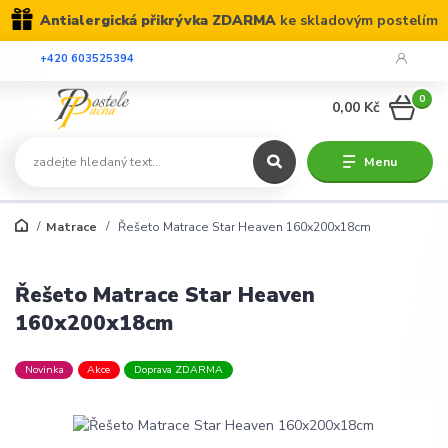
Antialergická přikrývka ZDARMA
ke skladovým postelím
+420 603525394
0
0,00 Kč
Menu
Matrace
Řešeto Matrace Star Heaven 160x200x18cm
Řešeto Matrace Star Heaven
160x200x18cm
Novinka
Akce
Doprava ZDARMA