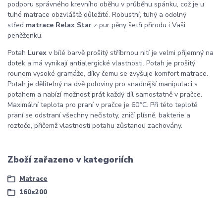
podporu správného krevního oběhu v průběhu spánku, což je u
tuhé matrace obzvláště důležité. Robustní, tuhý a odolný
střed
matrace Relax Star
z pur pěny šetří přírodu i Vaši
peněženku.
Potah
Lurex
v bílé barvě prošitý stříbrnou nití je velmi příjemný na
dotek a má vynikají antialergické vlastnosti. Potah je prošitý
rounem vysoké gramáže, díky čemu se zvyšuje komfort matrace.
Potah je dělitelný na dvě poloviny pro snadnější manipulaci s
potahem a nabízí možnost prát každý díl samostatně v pračce.
Maximální teplota pro praní v pračce je 60°C. Při této teplotě
praní se odstraní všechny nečistoty, zničí plísně, bakterie a
roztoče, přičemž vlastnosti potahu zůstanou zachovány.
Zboží zařazeno v kategoriích
Matrace
160x200