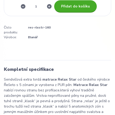
Přidat do košíku
Číslo
res-rlxstr-160
produktu:
Výrobce:
Blanář
Kompletní specifikace
Sendvičová extra tvrdá
matrace Relax Star
od českého výrobce
Řešeto s 5 zónami je vyrobena z PUR pěn.
Matrace Relax Star
nabízí rovnou stranu bez profilace,která vyhoví tradičně
založeným spáčům. Vrstva neprofilované pěny na pružné, dosti
tuhé straně „klasik“ je pevná a prodyšná. Strana „relax“ je ještě o
trochu tužší než strana „klasik“ a nabízí 5 anatomických zón s
jemným masážním účinkem pro uvolnění napjatého svalstva a