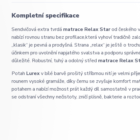
Kompletní specifikace
Sendvičová extra tvrdá
matrace Relax Star
od českého v
nabízí rovnou stranu bez profilace,která vyhoví tradičně z
„klasik“ je pevná a prodyšná. Strana „relax“ je ještě o tro
účinkem pro uvolnění napjatého svalstva a podporu správn
důležité. Robustní, tuhý a odolný střed
matrace Relax S
Potah
Lurex
v bílé barvě prošitý stříbrnou nití je velmi pří
rounem vysoké gramáže, díky čemu se zvyšuje komfort matra
potahem a nabízí možnost prát každý díl samostatně v pračc
se odstraní všechny nečistoty, zničí plísně, bakterie a roz