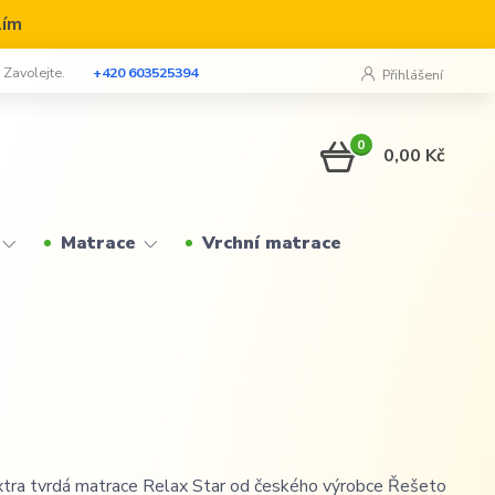
lím
? Zavolejte.
+420 603525394
Přihlášení
0
0,00 Kč
Matrace
Vrchní matrace
xtra tvrdá matrace Relax Star od českého výrobce Řešeto