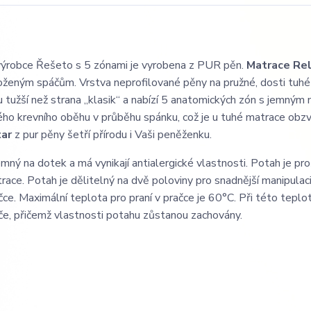
ýrobce Řešeto s 5 zónami je vyrobena z PUR pěn.
Matrace Rel
aloženým spáčům. Vrstva neprofilované pěny na pružné, dosti tuhé
chu tužší než strana „klasik“ a nabízí 5 anatomických zón s jemný
ého krevního oběhu v průběhu spánku, což je u tuhé matrace obz
tar
z pur pěny šetří přírodu i Vaši peněženku.
jemný na dotek a má vynikají antialergické vlastnosti. Potah je pro
ce. Potah je dělitelný na dvě poloviny pro snadnější manipulaci
e. Maximální teplota pro praní v pračce je 60°C. Při této teplot
toče, přičemž vlastnosti potahu zůstanou zachovány.