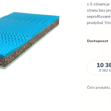
s 5 zónami je
stranu bez pr
neprofilované 
prodyšná. Stran
Dostupnost
10 3
8 582 K
Číslo produktu: