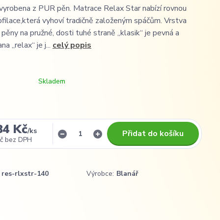
 vyrobena z PUR pěn. Matrace Relax Star nabízí rovnou
ofilace,která vyhoví tradičně založeným spáčům. Vrstva
pěny na pružné, dosti tuhé straně „klasik“ je pevná a
a „relax“ je j...
celý popis
Skladem
84 Kč
/
ks
Přidat do košíku
č
bez DPH
res-rlxstr-140
Výrobce:
Blanář