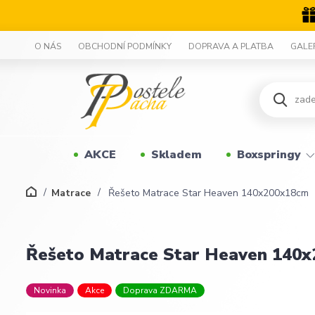
O NÁS
OBCHODNÍ PODMÍNKY
DOPRAVA A PLATBA
GALE
AKCE
Skladem
Boxspringy
Matrace
Řešeto Matrace Star Heaven 140x200x18cm
Řešeto Matrace Star Heaven 140
Novinka
Akce
Doprava ZDARMA