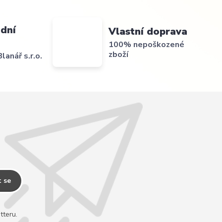
dní
Vlastní doprava
100% nepoškozené
zboží
lanář s.r.o.
t se
tteru.