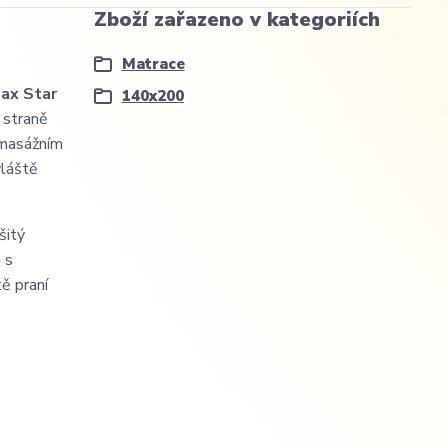
Zboží zařazeno v kategoriích
Matrace
ax Star
140x200
 straně
m masážním
vláště
šitý
 s
ě praní