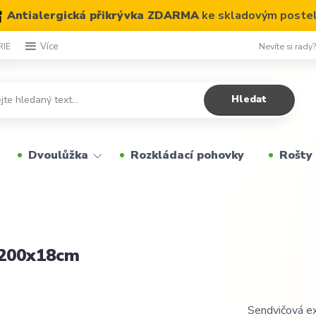
Antialergická přikrývka ZDARMA
ke skladovým poste
Nevíte si rady
RIE
Více
Hledat
Dvoulůžka
Rozkládací pohovky
Rošty
x200x18cm
Sendvičová e