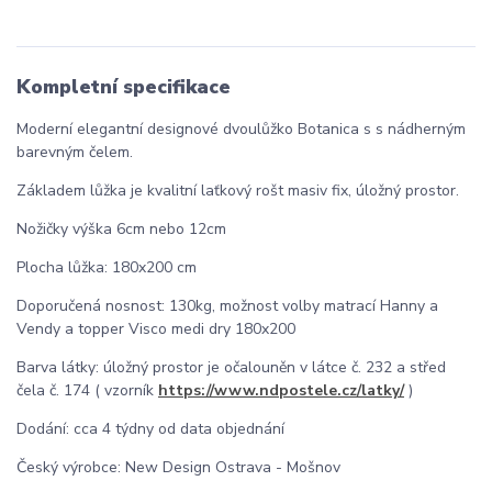
Kompletní specifikace
Moderní elegantní designové dvoulůžko Botanica s s nádherným
barevným čelem.
Základem lůžka je kvalitní laťkový rošt masiv fix, úložný prostor.
Nožičky výška 6cm nebo 12cm
Plocha lůžka: 180x200 cm
Doporučená nosnost: 130kg, možnost volby matrací Hanny a
Vendy a topper Visco medi dry 180x200
Barva látky: úložný prostor je očalouněn v látce č. 232 a střed
čela č. 174 ( vzorník
https://www.ndpostele.cz/latky/
)
Dodání: cca 4 týdny od data objednání
Český výrobce: New Design Ostrava - Mošnov