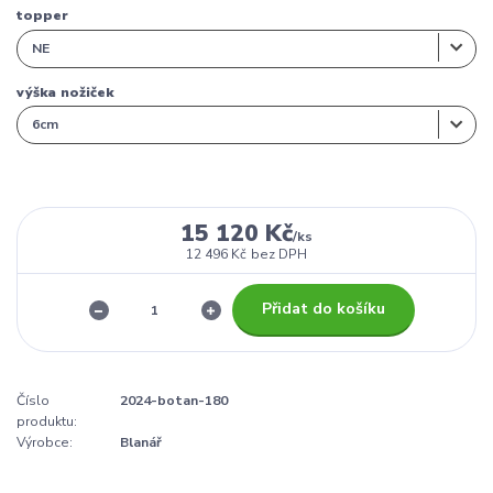
topper
výška nožiček
15 120 Kč
/
ks
12 496 Kč
bez DPH
Přidat do košíku
Číslo
2024-botan-180
produktu:
Výrobce:
Blanář