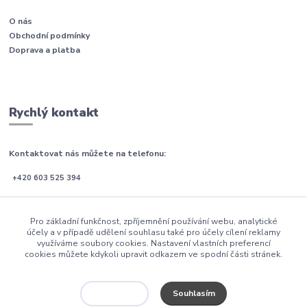
O nás
Obchodní podmínky
Doprava a platba
Rychlý kontakt
Kontaktovat nás můžete na telefonu:
+420 603 525 394
Po-Pá (08:00 - 21:00)
Pro základní funkčnost, zpříjemnění používání webu, analytické
So-Ne (09:00 - 21:00)
účely a v případě udělení souhlasu také pro účely cílení reklamy
využíváme soubory cookies. Nastavení vlastních preferencí
email: info@postele-blanar.cz
cookies můžete kdykoli upravit odkazem ve spodní části stránek.
Souhlasím
Nastavení