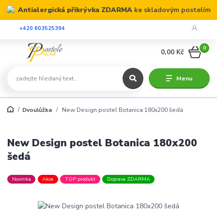
Antialergická přikrývka ZDARMA
ke skladovým postelím
+420 603525394
0
0,00 Kč
Menu
Dvoulůžka
New Design postel Botanica 180x200 šedá
New Design postel Botanica 180x200
šedá
Novinka
Akce
TOP produkt
Doprava ZDARMA