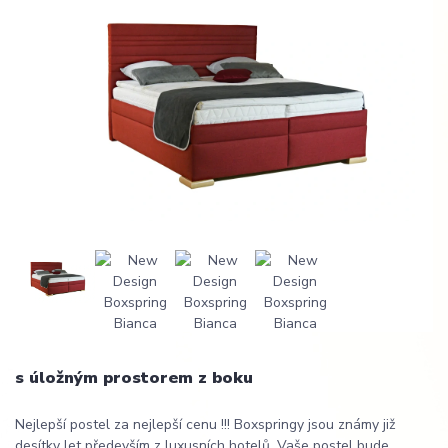
s úložným prostorem z boku
Nejlepší postel za nejlepší cenu !!! Boxspringy jsou známy již
desítky let především z luxusních hotelů. Vaše postel bude