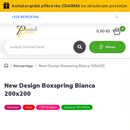
Antialergická přikrývka ZDARMA
ke skladovým postelím
+420 603525394
0
0,00 Kč
Menu
Boxspringy
New Design Boxspring Bianca 200x200
New Design Boxspring Bianca
200x200
Novinka
Akce
TOP produkt
Doprava ZDARMA