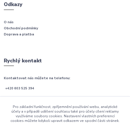
Odkazy
O nás
Obchodní podmínky
Doprava a platba
Rychlý kontakt
Kontaktovat nás můžete na telefonu:
+420 603 525 394
Po-Pá (08:00 - 21:00)
Pro základní funkčnost, zpříjemnění používání webu, analytické
So-Ne (09:00 - 21:00)
účely a v případě udělení souhlasu také pro účely cílení reklamy
využíváme soubory cookies. Nastavení vlastních preferencí
email: info@postele-blanar.cz
cookies můžete kdykoli upravit odkazem ve spodní části stránek.