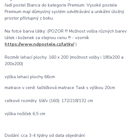
řadí postel Bianca do kategorie Premium. Vysoké postele
Premium mají důmyslný systém odvětrávání a unikátní úložný
prostor přístupný z boku.
Na fotce barva látky: (POZOR !!! Možnost volba různých barev
látek i koženek za stejnou cenu !!! - vzorník
https://www.ndpostele.cz/latky/
)
Rozměr lehací plochy: 160 x 200 (možnost volby i 180x200 a
200x200)
výška lehací plochy 66cm
matrace v ceně: taštičková matrace Task s výškou 20cm
celkové rozměry: š/d/v (160): 172/218/132 cm
výška nožiček 6,5 cm
Dodání: cca 3-4 týdny od data objednání