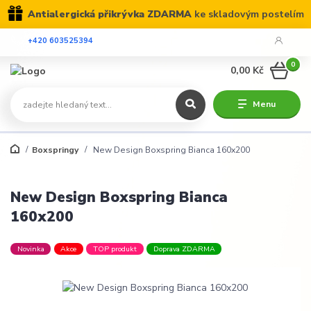
Antialergická přikrývka ZDARMA
ke skladovým postelím
+420 603525394
0
0,00 Kč
Menu
Boxspringy
New Design Boxspring Bianca 160x200
New Design Boxspring Bianca
160x200
Novinka
Akce
TOP produkt
Doprava ZDARMA