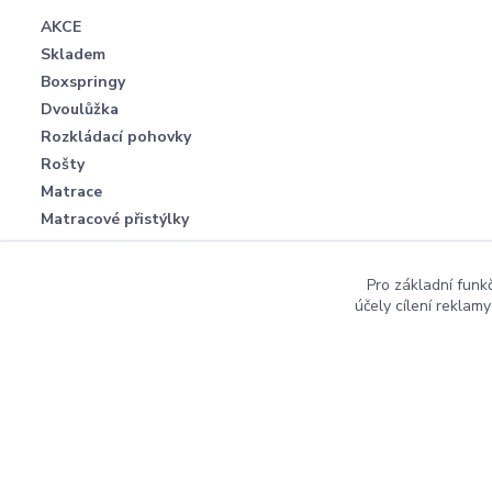
AKCE
Skladem
Boxspringy
Dvoulůžka
Rozkládací pohovky
Rošty
Matrace
Matracové přistýlky
Pro základní funk
účely cílení reklam
2012 Postele-Pacha.cz