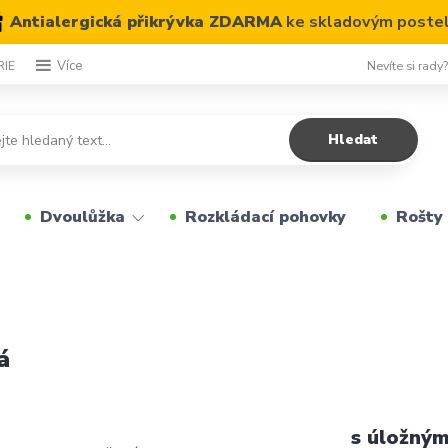
Antialergická přikrývka ZDARMA
ke skladovým poste
Nevíte si rady
RIE
Více
Hledat
Dvoulůžka
Rozkládací pohovky
Rošty
á
s úložný