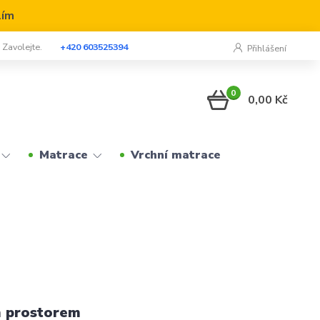
lím
? Zavolejte.
+420 603525394
Přihlášení
0
0,00 Kč
Matrace
Vrchní matrace
m prostorem