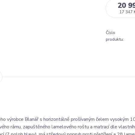
20 9
17 347 
Číslo
produktu:
ho výrobce Blanář s horizontálně prošívaným čelem vysokým 1
vého rámu, zapuštěného lamelového roštu a matrací dle vlastní
í (7 poloh hlavy), má středový popruh proti přetížení a 28 lame