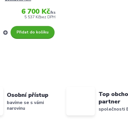
6 700 Kč
/
ks
5 537 Kč
bez DPH
Přidat do košíku
Top obcho
Osobní přístup
partner
bavíme se s vámi
narovinu
společnosti B