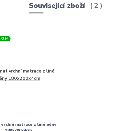
Související zboží
2
ARMA
vrchní matrace z líné pěny
180x200x4cm