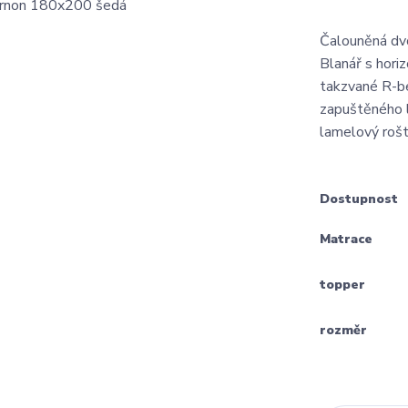
Čalouněná dv
Blanář s hori
takzvané R-be
zapuštěného l
lamelový rošt
Dostupnost
Matrace
topper
rozměr