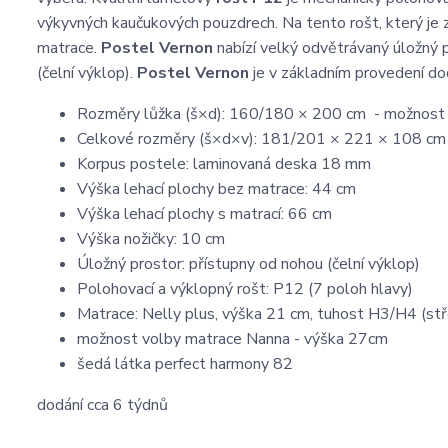
výkyvných kaučukových pouzdrech. Na tento rošt, který je
matrace.
Postel Vernon
nabízí velký odvětrávaný úložný 
(čelní výklop).
Postel Vernon
je v základním provedení do
Rozměry lůžka (š×d): 160/180 × 200 cm - možnos
Celkové rozměry (š×d×v): 181/201 × 221 × 108 cm
Korpus postele: laminovaná deska 18 mm
Výška lehací plochy bez matrace: 44 cm
Výška lehací plochy s matrací: 66 cm
Výška nožičky: 10 cm
Úložný prostor: přístupny od nohou (čelní výklop)
Polohovací a výklopný rošt: P12 (7 poloh hlavy)
Matrace: Nelly plus, výška 21 cm, tuhost H3/H4 (stře
možnost volby matrace Nanna - výška 27cm
šedá látka perfect harmony 82
dodání cca 6 týdnů