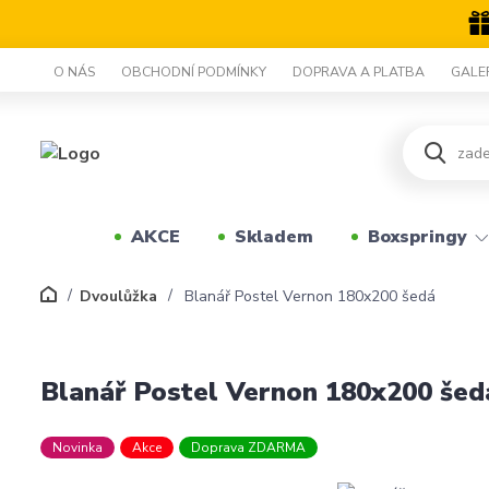
O NÁS
OBCHODNÍ PODMÍNKY
DOPRAVA A PLATBA
GALE
AKCE
Skladem
Boxspringy
Dvoulůžka
Blanář Postel Vernon 180x200 šedá
Blanář Postel Vernon 180x200 šed
Novinka
Akce
Doprava ZDARMA