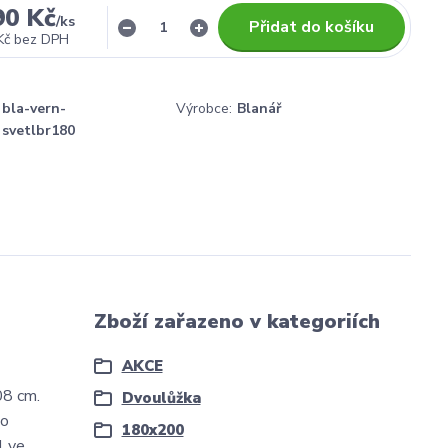
90 Kč
/
ks
Přidat do košíku
Kč
bez DPH
bla-vern-
Výrobce:
Blanář
svetlbr180
Zboží zařazeno v kategoriích
AKCE
08 cm.
Dvoulůžka
ho
180x200
l ve