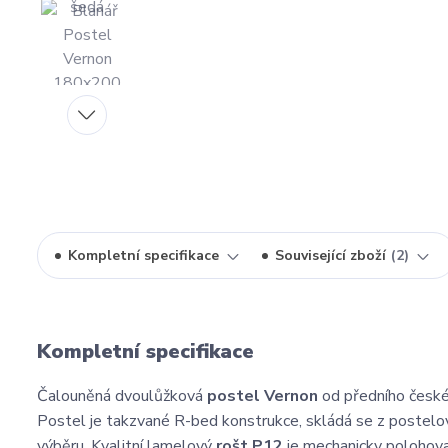
Kompletní specifikace
Související zboží
2
Kompletní specifikace
Čalouněná dvoulůžková
postel Vernon
od předního české
Postel je takzvané R-bed konstrukce, skládá se z postelo
výběru. Kvalitní lamelový
rošt P12
je mechanicky polohovac