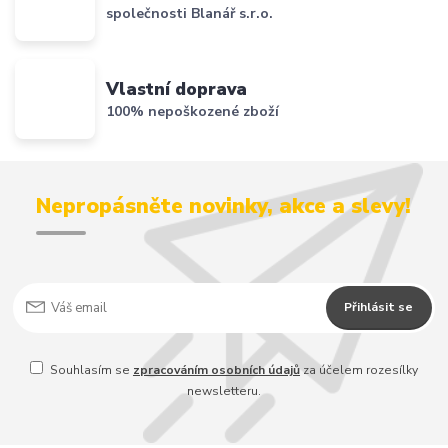
společnosti Blanář s.r.o.
Vlastní doprava
100% nepoškozené zboží
Nepropásněte novinky, akce a slevy!
Přihlásit se
Souhlasím se
zpracováním osobních údajů
za účelem rozesílky
newsletteru.