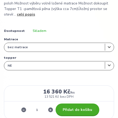
poloh Možnost výběru volně ložené matrace Možnost dokoupit
Topper T1 -paměťová pěna (výška cca 7cm)Úložný prostor se
otevír...
celý popis
Dostupnost
Skladem
Matrace
topper
16 360 Kč
/
ks
13 521 Kč
bez DPH
Přidat do košíku