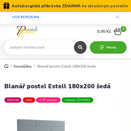
Antialergická přikrývka ZDARMA
ke skladovým postelím
+420 603525394
0
0,00 Kč
Menu
Dvoulůžka
Blanář postel Estell 180x200 šedá
Blanář postel Estell 180x200 šedá
Novinka
Akce
TOP produkt
Doprava ZDARMA