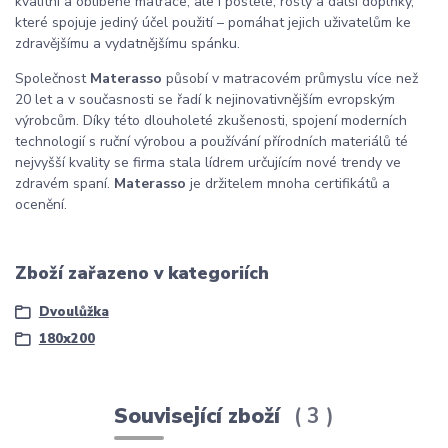
kvalitní a oblíbené matrace, ale i postele, rošty a další doplňky,
které spojuje jediný účel použití – pomáhat jejich uživatelům ke
zdravějšímu a vydatnějšímu spánku.
Společnost
Materasso
působí v matracovém průmyslu více než
20 let a v současnosti se řadí k nejinovativnějším evropským
výrobcům. Díky této dlouholeté zkušenosti, spojení moderních
technologií s ruční výrobou a používání přírodních materiálů té
nejvyšší kvality se firma stala lídrem určujícím nové trendy ve
zdravém spaní.
Materasso
je držitelem mnoha certifikátů a
ocenění.
Zboží zařazeno v kategoriích
Dvoulůžka
180x200
Související zboží
3