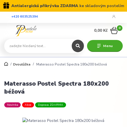
Antialergická přikrývka ZDARMA
ke skladovým postelím
+420 603525394
0
0,00 Kč
Menu
Dvoulůžka
Materasso Postel Spectra 180x200 béžová
Materasso Postel Spectra 180x200
béžová
Novinka
Akce
Doprava ZDARMA