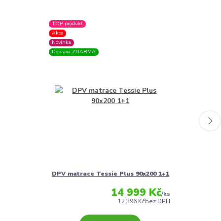
TOP produkt
TOP produkt
Akce
Akce
Novinka
Novinka
Doprava ZDARMA
Doprava ZDARM
DPV matrace Tessie Plus 90x200 1+1
DPV matra
14 999 Kč
/
ks
12 396 Kč
bez DPH