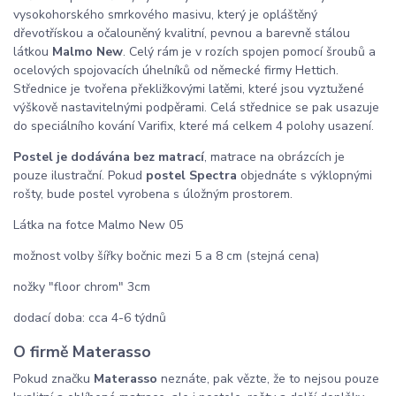
vysokohorského smrkového masivu, který je opláštěný
dřevotřískou a očalouněný kvalitní, pevnou a barevně stálou
látkou
Malmo New
. Celý rám je v rozích spojen pomocí šroubů a
ocelových spojovacích úhelníků od německé firmy Hettich.
Střednice je tvořena překližkovými latěmi, které jsou vyztužené
výškově nastavitelnými podpěrami. Celá střednice se pak usazuje
do speciálního kování Varifix, které má celkem 4 polohy usazení.
Postel je dodávána bez matrací
,
matrace na obrázcích je
pouze ilustrační. Pokud
postel Spectra
objednáte s výklopnými
rošty, bude postel vyrobena s úložným prostorem.
Látka na fotce Malmo New 05
možnost volby šířky bočnic mezi 5 a 8 cm (stejná cena)
nožky "floor chrom" 3cm
dodací doba: cca 4-6 týdnů
O firmě Materasso
Pokud značku
Materasso
neznáte, pak vězte, že to nejsou pouze