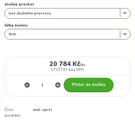
úložný prostor
šířka bočnic
20 784 Kč
/
ks
17 177 Kč
bez DPH
Přidat do košíku
Číslo
mat-spctr
produktu: