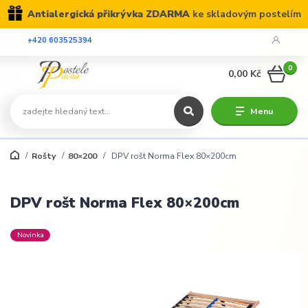
Antialergická přikrývka ZDARMA
ke skladovým postelím
+420 603525394
0
0,00 Kč
Menu
Rošty
80×200
DPV rošt Norma Flex 80×200cm
DPV rošt Norma Flex 80×200cm
Novinka