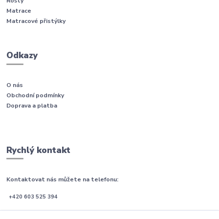
Rošty
Matrace
Matracové přistýlky
Odkazy
O nás
Obchodní podmínky
Doprava a platba
Rychlý kontakt
Kontaktovat nás můžete na telefonu:
+420 603 525 394
Po-Pá (08:00 - 21:00)