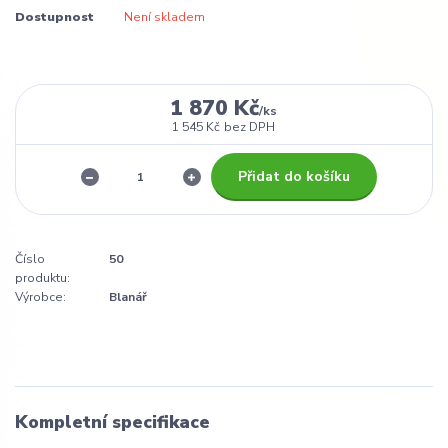
Dostupnost
Není skladem
1 870 Kč
/
ks
1 545 Kč
bez DPH
Přidat do košíku
Číslo
50
produktu:
Výrobce:
Blanář
Kompletní specifikace