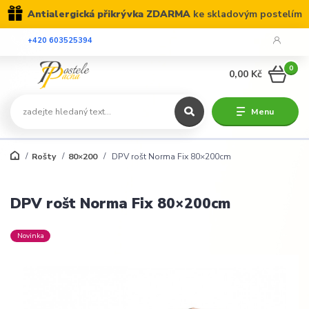
Antialergická přikrývka ZDARMA
ke skladovým postelím
+420 603525394
0
0,00 Kč
Menu
Rošty
80×200
DPV rošt Norma Fix 80×200cm
DPV rošt Norma Fix 80×200cm
Novinka