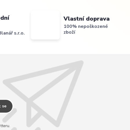
dní
Vlastní doprava
100% nepoškozené
zboží
lanář s.r.o.
t se
tteru.