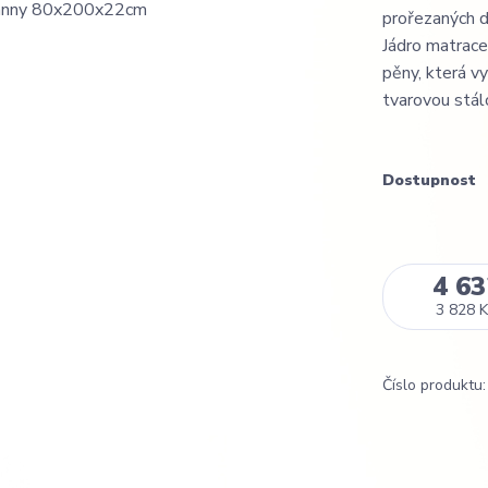
prořezaných d
Jádro matrac
pěny, která vy
tvarovou stálos
Dostupnost
4 63
3 828 K
Číslo produktu: