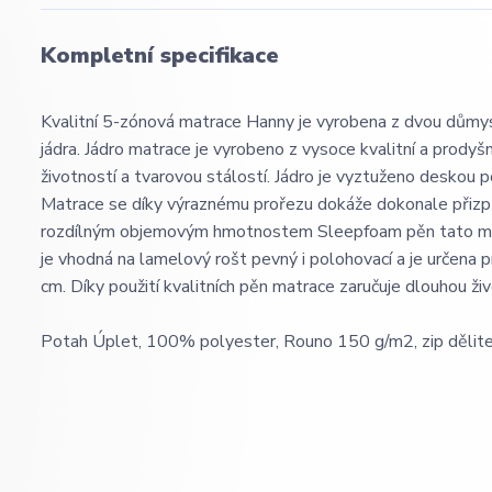
Kompletní specifikace
Kvalitní 5-zónová matrace Hanny je vyrobena z dvou důmys
jádra. Jádro matrace je vyrobeno z vysoce kvalitní a prod
životností a tvarovou stálostí. Jádro je vyztuženo deskou 
Matrace se díky výraznému prořezu dokáže dokonale přizpů
rozdílným objemovým hmotnostem Sleepfoam pěn tato matra
je vhodná na lamelový rošt pevný i polohovací a je určena
cm. Díky použití kvalitních pěn matrace zaručuje dlouhou ž
Potah Úplet, 100% polyester, Rouno 150 g/m2, zip dělitel