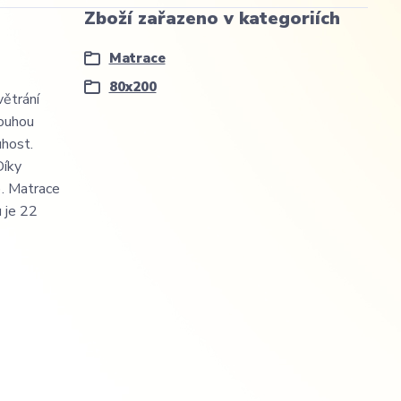
Zboží zařazeno v kategoriích
Matrace
80x200
větrání
louhou
uhost.
Díky
). Matrace
 je 22