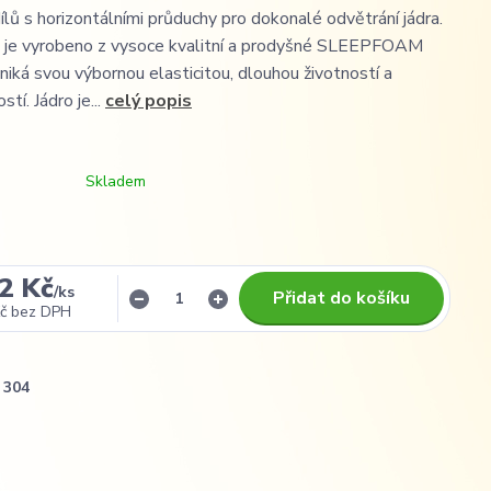
ílů s horizontálními průduchy pro dokonalé odvětrání jádra.
e je vyrobeno z vysoce kvalitní a prodyšné SLEEPFOAM
niká svou výbornou elasticitou, dlouhou životností a
tí. Jádro je...
celý popis
Skladem
2 Kč
/
ks
Přidat do košíku
č
bez DPH
304