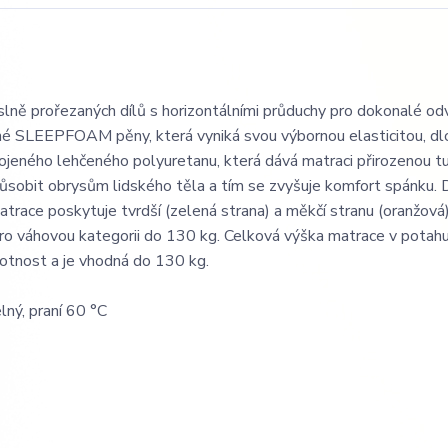
lně prořezaných dílů s horizontálními průduchy pro dokonalé od
yšné SLEEPFOAM pěny, která vyniká svou výbornou elasticitou, d
pojeného lehčeného polyuretanu, která dává matraci přirozenou t
sobit obrysům lidského těla a tím se zvyšuje komfort spánku. 
ce poskytuje tvrdší (zelená strana) a měkčí stranu (oranžová
 pro váhovou kategorii do 130 kg. Celková výška matrace v potahu
ivotnost a je vhodná do 130 kg.
ný, praní 60 °C