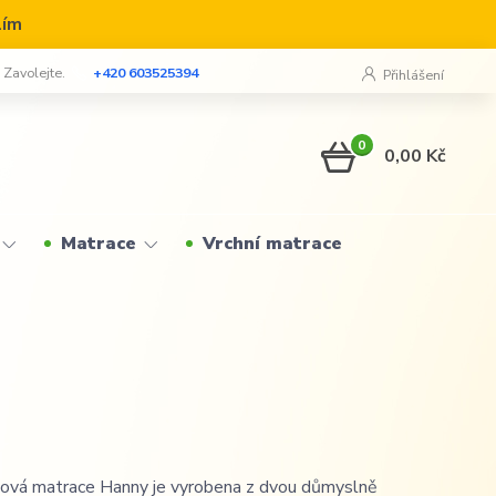
lím
? Zavolejte.
+420 603525394
Přihlášení
0
0,00 Kč
Matrace
Vrchní matrace
nová matrace Hanny je vyrobena z dvou důmyslně