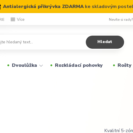
Antialergická přikrývka ZDARMA
ke skladovým poste
Nevíte si rady
RIE
Více
Hledat
Dvoulůžka
Rozkládací pohovky
Rošty
Kvalitní 5-zó