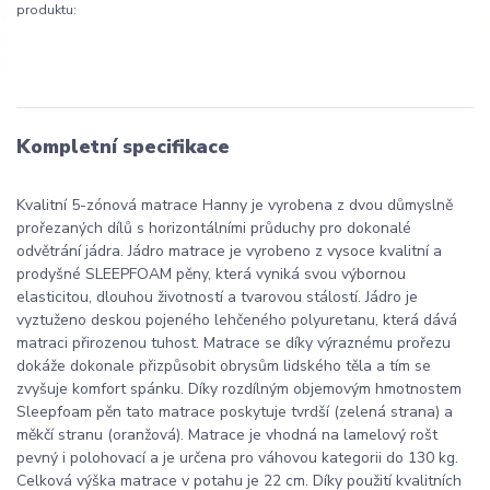
produktu:
Kompletní specifikace
Kvalitní 5-zónová matrace Hanny je vyrobena z dvou důmyslně
prořezaných dílů s horizontálními průduchy pro dokonalé
odvětrání jádra. Jádro matrace je vyrobeno z vysoce kvalitní a
prodyšné SLEEPFOAM pěny, která vyniká svou výbornou
elasticitou, dlouhou životností a tvarovou stálostí. Jádro je
vyztuženo deskou pojeného lehčeného polyuretanu, která dává
matraci přirozenou tuhost. Matrace se díky výraznému prořezu
dokáže dokonale přizpůsobit obrysům lidského těla a tím se
zvyšuje komfort spánku. Díky rozdílným objemovým hmotnostem
Sleepfoam pěn tato matrace poskytuje tvrdší (zelená strana) a
měkčí stranu (oranžová). Matrace je vhodná na lamelový rošt
pevný i polohovací a je určena pro váhovou kategorii do 130 kg.
Celková výška matrace v potahu je 22 cm. Díky použití kvalitních