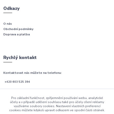
Odkazy
O nás
Obchodní podmínky
Doprava a platba
Rychlý kontakt
Kontaktovat nás můžete na telefonu:
+420 603 525 394
Po-Pá (08:00 - 21:00)
Pro základní funkčnost, zpříjemnění používání webu, analytické
So-Ne (09:00 - 21:00)
účely a v případě udělení souhlasu také pro účely cílení reklamy
využíváme soubory cookies. Nastavení vlastních preferencí
email: info@postele-blanar.cz
cookies můžete kdykoli upravit odkazem ve spodní části stránek.