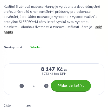
Kvalitní 5-zónová matrace Hanny je vyrobena z dvou důmyslně
prořezaných dílů s horizontálními průduchy pro dokonalé
odvětrání jádra. Jádro matrace je vyrobeno z vysoce kvalitní a
prodyšné SLEEPFOAM pěny, která vyniká svou výbornou
elasticitou, dlouhou životností a tvarovou stálostí. Jádro je...
celý
popis
Dostupnost
Skladem
8 147 Kč
/
ks
6 733 Kč
bez DPH
Přidat do košíku
Číslo
307