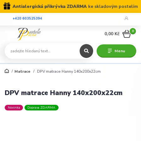
Antialergická přikrývka ZDARMA
ke skladovým postelím
+420 603525394
0
0,00 Kč
Menu
Matrace
DPV matrace Hanny 140x200x22cm
DPV matrace Hanny 140x200x22cm
Novinka
Doprava ZDARMA