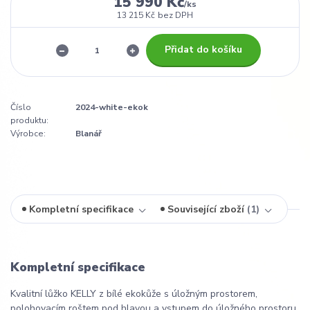
15 990 Kč
/
ks
13 215 Kč
bez DPH
Přidat do košíku
Číslo
2024-white-ekok
produktu:
Výrobce:
Blanář
Kompletní specifikace
Související zboží
1
Kompletní specifikace
Kvalitní lůžko KELLY z bílé ekokůže s úložným prostorem,
polohovacím roštem pod hlavou a vstupem do úložného prostoru