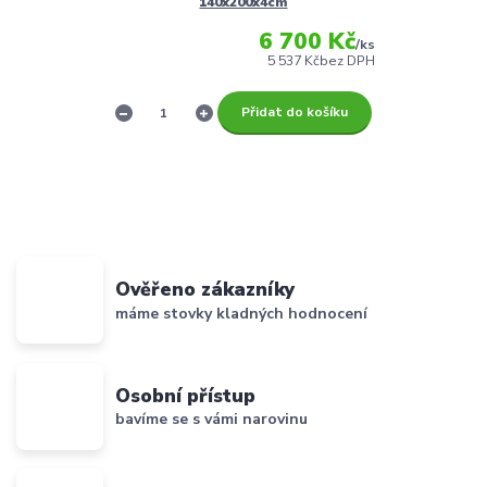
140x200x4cm
6 700 Kč
/
ks
5 537 Kč
bez DPH
Přidat do košíku
Ověřeno zákazníky
máme stovky kladných hodnocení
Osobní přístup
bavíme se s vámi narovinu