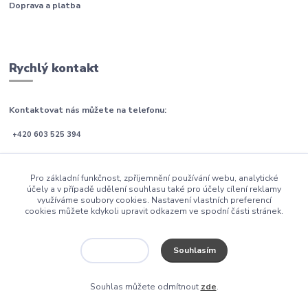
Doprava a platba
Rychlý kontakt
Kontaktovat nás můžete na telefonu:
+420 603 525 394
Po-Pá (08:00 - 21:00)
Pro základní funkčnost, zpříjemnění používání webu, analytické
So-Ne (09:00 - 21:00)
účely a v případě udělení souhlasu také pro účely cílení reklamy
využíváme soubory cookies. Nastavení vlastních preferencí
email: info@postele-blanar.cz
cookies můžete kdykoli upravit odkazem ve spodní části stránek.
Souhlasím
Nastavení
2012 Postele-Pacha.cz
Souhlas můžete odmítnout
zde
.
Vytvořeno na
Eshop-rychle.cz