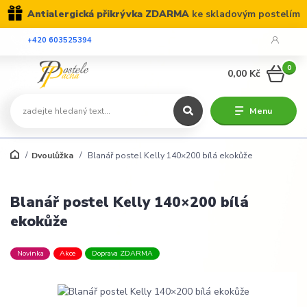
Antialergická přikrývka ZDARMA
ke skladovým postelím
+420 603525394
0
0,00 Kč
Menu
Dvoulůžka
Blanář postel Kelly 140×200 bílá ekokůže
Blanář postel Kelly 140×200 bílá
ekokůže
Novinka
Akce
Doprava ZDARMA