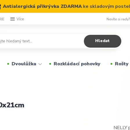
Antialergická přikrývka ZDARMA
ke skladovým poste
Nevíte si rady
RIE
Více
Hledat
Dvoulůžka
Rozkládací pohovky
Rošty
00x21cm
NELLY plus j