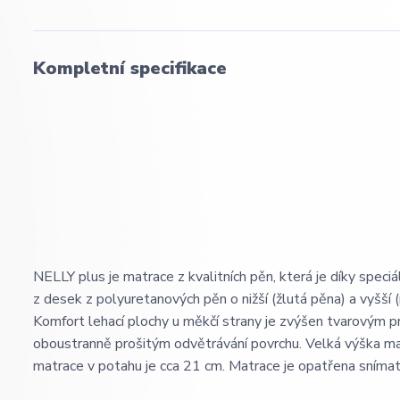
Kompletní specifikace
NELLY plus je matrace z kvalitních pěn, která je díky spec
z desek z polyuretanových pěn o nižší (žlutá pěna) a vyšší 
Komfort lehací plochy u měkčí strany je zvýšen tvarovým p
oboustranně prošitým odvětrávání povrchu. Velká výška mat
matrace v potahu je cca 21 cm. Matrace je opatřena sním