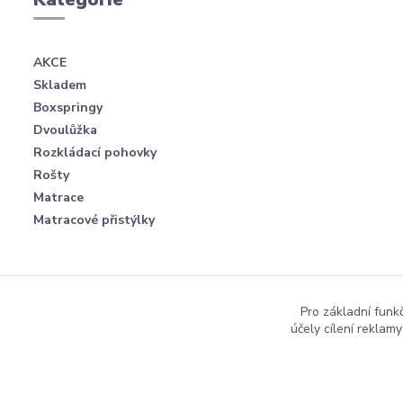
AKCE
Skladem
Boxspringy
Dvoulůžka
Rozkládací pohovky
Rošty
Matrace
Matracové přistýlky
Pro základní funk
účely cílení reklam
2012 Postele-Pacha.cz