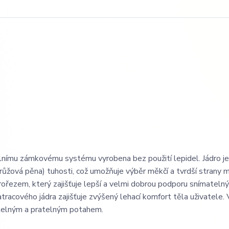
iálnímu zámkovému systému vyrobena bez použití lepidel. Jádro j
(růžová pěna) tuhosti, což umožňuje výběr měkčí a tvrdší strany 
rořezem, který zajišťuje lepší a velmi dobrou podporu snímateln
racového jádra zajišťuje zvýšený lehací komfort těla uživatele.
atelným a pratelným potahem.