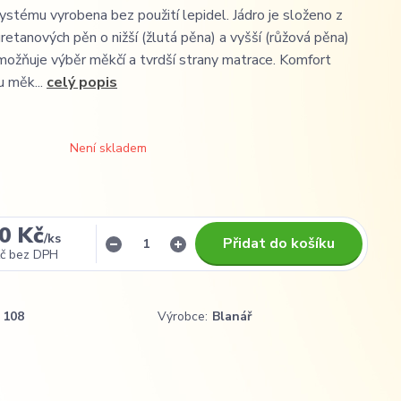
tému vyrobena bez použití lepidel. Jádro je složeno z
retanových pěn o nižší (žlutá pěna) a vyšší (růžová pěna)
umožňuje výběr měkčí a tvrdší strany matrace. Komfort
u měk...
celý popis
Není skladem
0 Kč
/
ks
Přidat do košíku
č
bez DPH
108
Výrobce:
Blanář