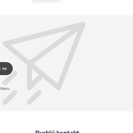
t se
tteru.
Rychlý kontakt