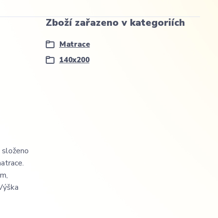
Zboží zařazeno v kategoriích
Matrace
140x200
e složeno
matrace.
ým,
 Výška