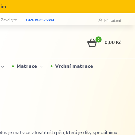
lím
? Zavolejte.
+420 603525394
Přihlášení
0
0,00 Kč
Matrace
Vrchní matrace
e matrace z kvalitních pěn, která je díky speciálnímu