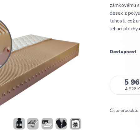
zámkovému sys
desek z polyu
tuhosti, což 
lehací plochy 
Dostupnost
5 96
4 926 K
Číslo produktu: